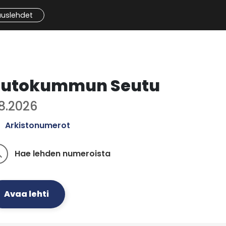
auslehdet
utokummun Seutu
.8.2026
Arkistonumerot
Hae lehden numeroista
ch
Avaa lehti