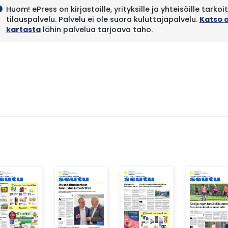
Huom! ePress on kirjastoille, yrityksille ja yhteisöille tarkoi
fo
tilauspalvelu. Palvelu ei ole suora kuluttajapalvelu.
Katso 
kartasta
lähin palvelua tarjoava taho.