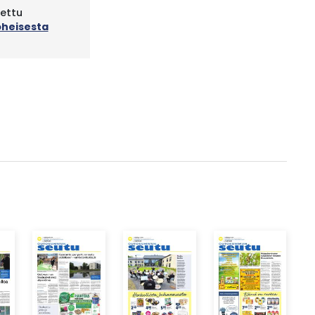
tettu
oheisesta