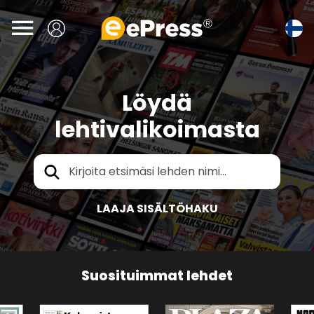
Siirry

pääsisältöön
Löydä
lehtivalikoimasta
LAAJA SISÄLTÖHAKU
Suosituimmat lehdet