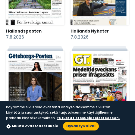
Hallandsposten
Hallands Nyheter
7.8.2026
7.8.2026
Käytämme sivustolla evästeitä analysoidaksemme sivuston
käyttöä ja suorituskykyä, sekä tarjotaksemme käyttäjillemme
parhaan käyttökokemuksen.
Tutustu tietosuojaselosteeseen.
Muuta evästeasetuksia
Hyväksy kaikki
Sanomalehdet
Aikakauslehdet
Haku
Lukupisteet
Göteborgs-Posten
Gotlands Tidningar