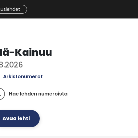
auslehdet
lä-Kainuu
.8.2026
Arkistonumerot
Hae lehden numeroista
ch
Avaa lehti