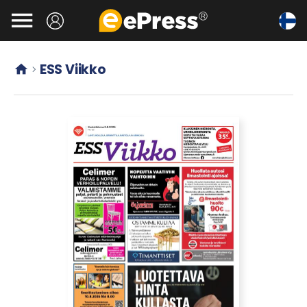
Siirry

pääsisältöön
ESS Viikko

