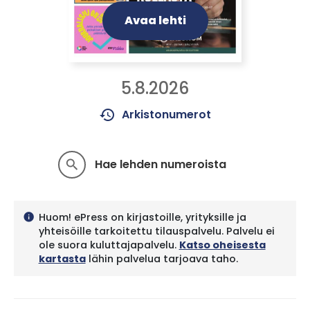
Avaa lehti
5.8.2026
history
Arkistonumerot
Hae lehden numeroista
search
Huom! ePress on kirjastoille, yrityksille ja
info
yhteisöille tarkoitettu tilauspalvelu. Palvelu ei
ole suora kuluttajapalvelu.
Katso oheisesta
kartasta
lähin palvelua tarjoava taho.