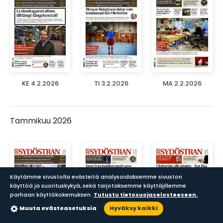
KE 4.2.2026
TI 3.2.2026
MA 2.2.2026
Tammikuu 2026
Käytämme sivustolla evästeitä analysoidaksemme sivuston
käyttöä ja suorituskykyä, sekä tarjotaksemme käyttäjillemme
parhaan käyttökokemuksen.
Tutustu tietosuojaselosteeseen.
Muuta evästeasetuksia
Hyväksy kaikki
Sanomalehdet
Aikakauslehdet
Haku
Lukupisteet