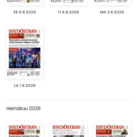
KE 5.8.2026
TI 4.8.2026
MA 3.8.2026
LA 1.8.2026
Heinäkuu 2026