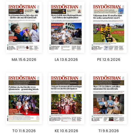
MA 15.6.2026
LA 13.6.2026
PE 12.6.2026
TO 11.6.2026
KE 10.6.2026
TI 9.6.2026