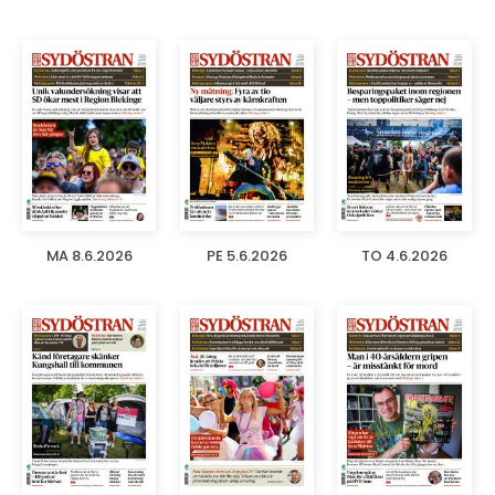
MA 8.6.2026
PE 5.6.2026
TO 4.6.2026