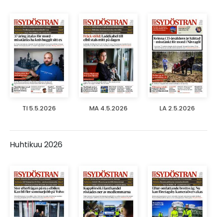
TI 5.5.2026
MA 4.5.2026
LA 2.5.2026
Huhtikuu 2026