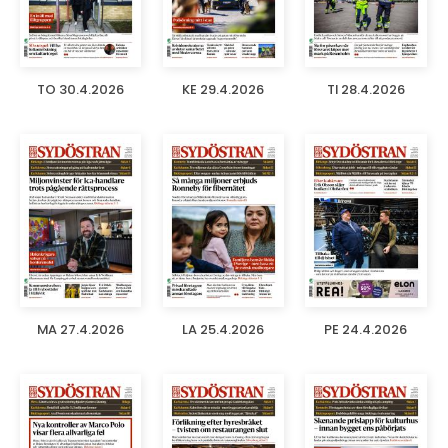
TO 30.4.2026
KE 29.4.2026
TI 28.4.2026
MA 27.4.2026
LA 25.4.2026
PE 24.4.2026