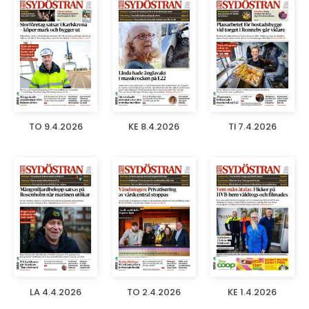
TO 9.4.2026
KE 8.4.2026
TI 7.4.2026
LA 4.4.2026
TO 2.4.2026
KE 1.4.2026