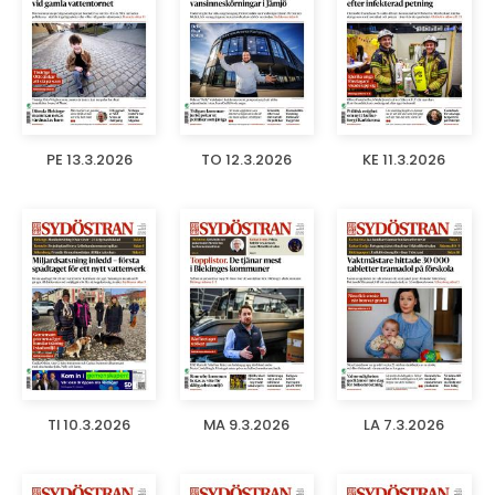
PE 13.3.2026
TO 12.3.2026
KE 11.3.2026
TI 10.3.2026
MA 9.3.2026
LA 7.3.2026