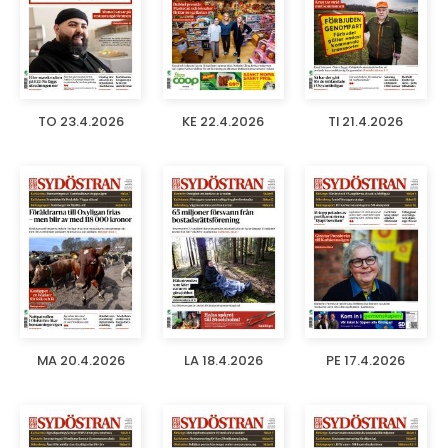
TO 23.4.2026
KE 22.4.2026
TI 21.4.2026
MA 20.4.2026
LA 18.4.2026
PE 17.4.2026