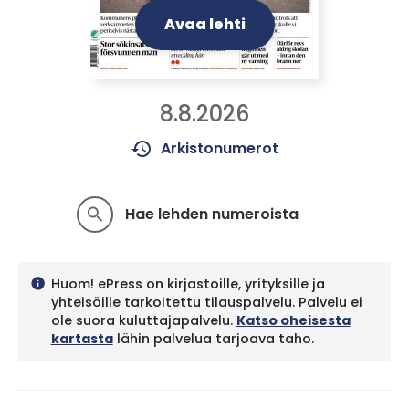
Avaa lehti
8.8.2026
history
Arkistonumerot
Hae lehden numeroista
search
Huom! ePress on kirjastoille, yrityksille ja
info
yhteisöille tarkoitettu tilauspalvelu. Palvelu ei
ole suora kuluttajapalvelu.
Katso oheisesta
kartasta
lähin palvelua tarjoava taho.