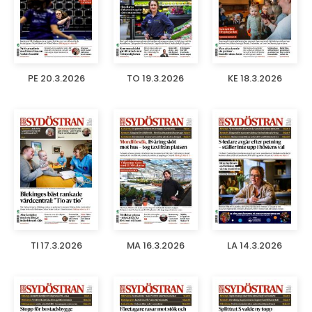
PE 20.3.2026
TO 19.3.2026
KE 18.3.2026
TI 17.3.2026
MA 16.3.2026
LA 14.3.2026