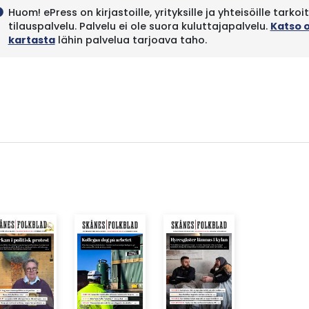
Huom! ePress on kirjastoille, yrityksille ja yhteisöille tarkoi
fo
tilauspalvelu. Palvelu ei ole suora kuluttajapalvelu.
Katso 
kartasta
lähin palvelua tarjoava taho.