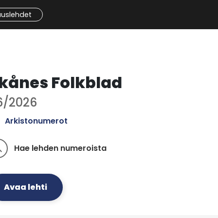
auslehdet
kånes Folkblad
6/2026
Arkistonumerot
Hae lehden numeroista
ch
Avaa lehti