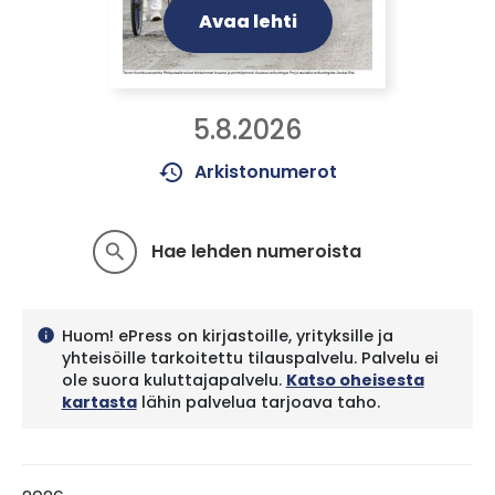
Avaa lehti
5.8.2026
history
Arkistonumerot
Hae lehden numeroista
search
Huom! ePress on kirjastoille, yrityksille ja
info
yhteisöille tarkoitettu tilauspalvelu. Palvelu ei
ole suora kuluttajapalvelu.
Katso oheisesta
kartasta
lähin palvelua tarjoava taho.