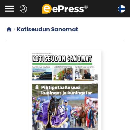
Siirry

pääsisältöön
Kotiseudun Sanomat

