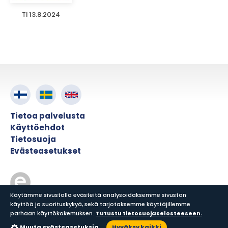
TI 13.8.2024
Tietoa palvelusta
Käyttöehdot
Tietosuoja
Evästeasetukset
Käytämme sivustolla evästeitä analysoidaksemme sivuston
käyttöä ja suorituskykyä, sekä tarjotaksemme käyttäjillemme
© ePress Nordic
parhaan käyttökokemuksen.
Tutustu tietosuojaselosteeseen.
Muuta evästeasetuksia
Hyväksy kaikki