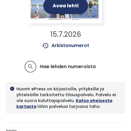
Avaa lehti
15.7.2026
history
Arkistonumerot
Hae lehden numeroista
search
Huom! ePress on kirjastoille, yrityksille ja
info
yhteisöille tarkoitettu tilauspalvelu. Palvelu ei
ole suora kuluttajapalvelu.
Katso oheisesta
kartasta
lähin palvelua tarjoava taho.