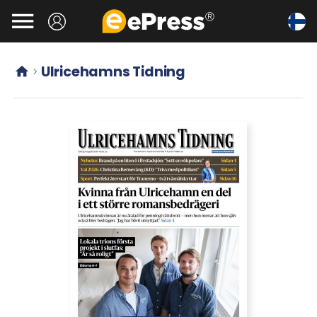
Siirry

pääsisältöön
Ulricehamns Tidning

