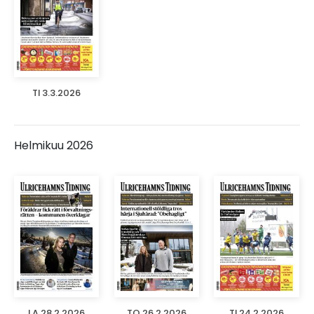
TI 3.3.2026
Helmikuu 2026
LA 28.2.2026
TO 26.2.2026
TI 24.2.2026