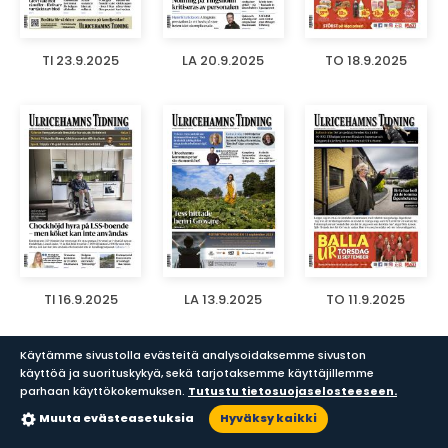
TI 23.9.2025
LA 20.9.2025
TO 18.9.2025
TI 16.9.2025
LA 13.9.2025
TO 11.9.2025
Käytämme sivustolla evästeitä analysoidaksemme sivuston
käyttöä ja suorituskykyä, sekä tarjotaksemme käyttäjillemme
parhaan käyttökokemuksen.
Tutustu tietosuojaselosteeseen.
Muuta evästeasetuksia
Hyväksy kaikki
Sanomalehdet
Aikakauslehdet
Haku
Lukupisteet