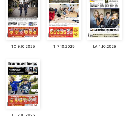
TO 9.10.2025
TI 7.10.2025
LA 4.10.2025
TO 2.10.2025