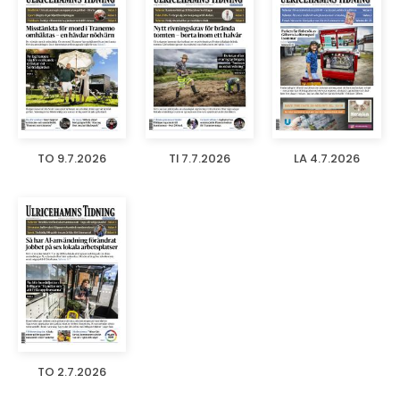
TO 9.7.2026
TI 7.7.2026
LA 4.7.2026
TO 2.7.2026