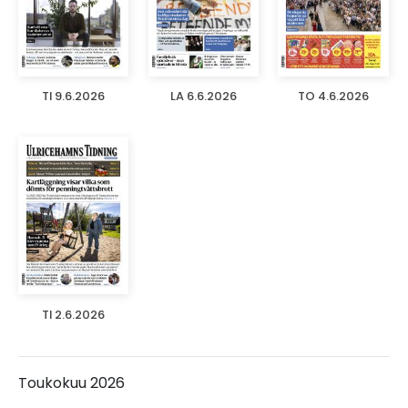
TI 9.6.2026
LA 6.6.2026
TO 4.6.2026
TI 2.6.2026
Toukokuu 2026