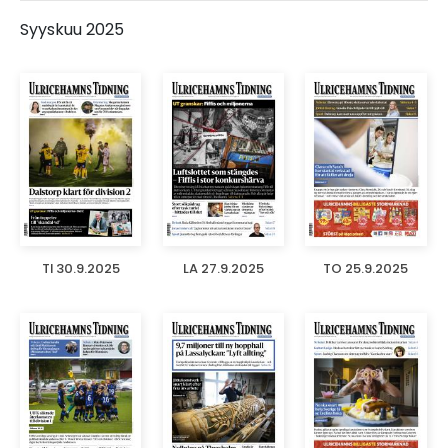
Syyskuu 2025
TI 30.9.2025
LA 27.9.2025
TO 25.9.2025