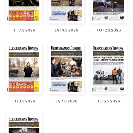
TI 17.3.2026
LA 14.3.2026
TO 12.3.2026
TI 10.3.2026
LA 7.3.2026
TO 5.3.2026