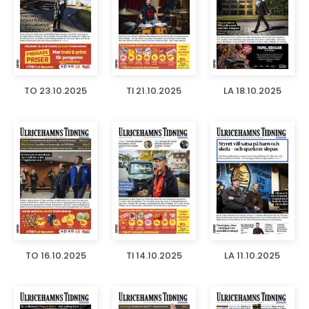
TO 23.10.2025
TI 21.10.2025
LA 18.10.2025
TO 16.10.2025
TI 14.10.2025
LA 11.10.2025