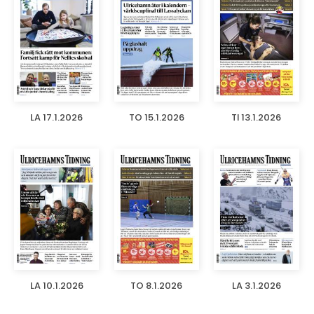
LA 17.1.2026
TO 15.1.2026
TI 13.1.2026
LA 10.1.2026
TO 8.1.2026
LA 3.1.2026