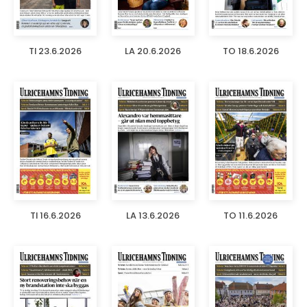
TI 23.6.2026
LA 20.6.2026
TO 18.6.2026
TI 16.6.2026
LA 13.6.2026
TO 11.6.2026