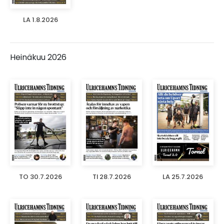
LA 1.8.2026
Heinäkuu 2026
TO 30.7.2026
TI 28.7.2026
LA 25.7.2026