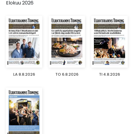
Elokuu 2026
LA 8.8.2026
TO 6.8.2026
TI 4.8.2026