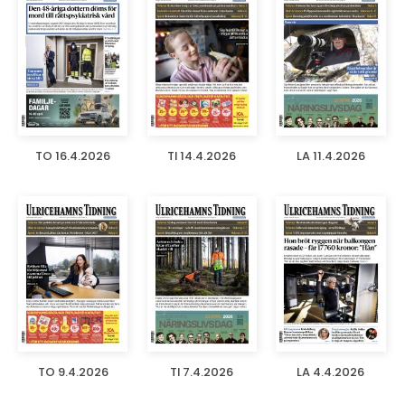
TO 16.4.2026
TI 14.4.2026
LA 11.4.2026
TO 9.4.2026
TI 7.4.2026
LA 4.4.2026